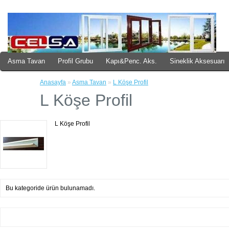
Asma Tavan
Profil Grubu
Kapı&Penc. Aks.
Sineklik Aksesuarı
Küpeşte
Anasayfa
»
Asma Tavan
»
L Köşe Profil
L Köşe Profil
L Köşe Profil
Bu kategoride ürün bulunamadı.