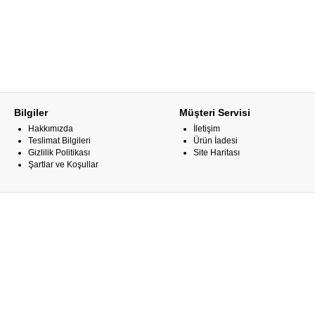
Bilgiler
Müşteri Servisi
Hakkımızda
İletişim
Teslimat Bilgileri
Ürün İadesi
Gizlilik Politikası
Site Haritası
Şartlar ve Koşullar