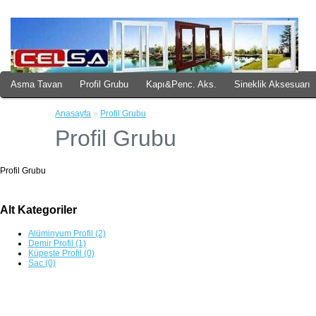
Asma Tavan
Profil Grubu
Kapı&Penc. Aks.
Sineklik Aksesuarı
Küpeşte
Anasayfa
»
Profil Grubu
Profil Grubu
Profil Grubu
Alt Kategoriler
Alüminyum Profil (2)
Demir Profil (1)
Küpeşte Profil (0)
Sac (0)