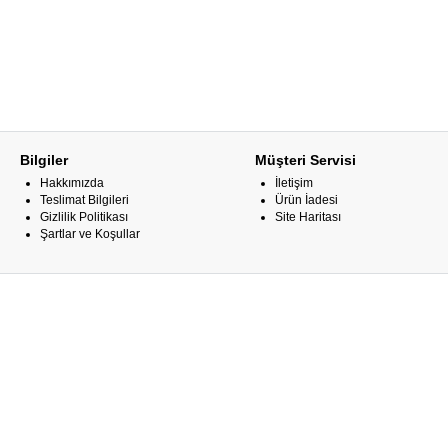
Bilgiler
Müşteri Servisi
Hakkımızda
İletişim
Teslimat Bilgileri
Ürün İadesi
Gizlilik Politikası
Site Haritası
Şartlar ve Koşullar